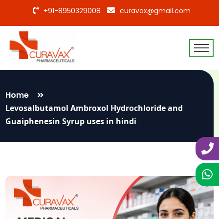
+91-8950329008
curavax@gmail.com
Home
Levosalbutamol Ambroxol Hydrochloride and
Guaiphenesin Syrup uses in hindi